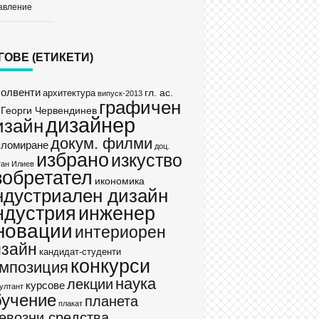
авление
ГОВЕ (ЕТИКЕТИ)
солвенти
гл. ас.
архитектура
випуск-2013
графичен
 Георги Червендинев
дизайнер
изайн
докум. филми
пломиране
доц.
избрано
изкуство
ан Илиев
зобретател
икономика
ндустриален дизайн
ндустрия
инженер
новации
интериорен
изайн
кандидат-студенти
конкурси
мпозиция
наука
лекции
курсове
ултант
бучение
планета
плакат
евозни средства