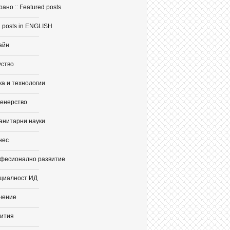
ано :: Featured posts
 posts in ENGLISH
айн
уство
ка и технологии
енерство
анитарни науки
нес
фесионално развитие
циалност ИД
чение
ития