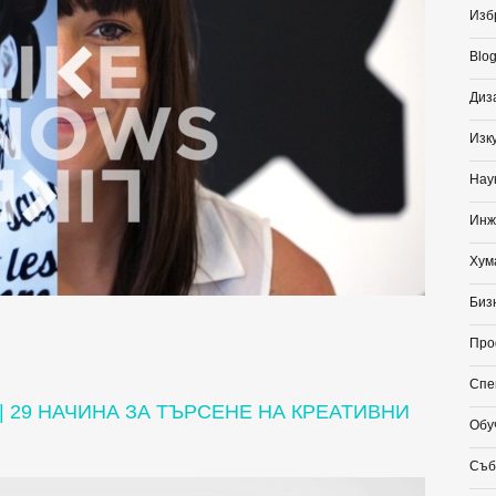
Избр
Blog
Диз
Изк
Нау
Инж
Хум
Биз
Про
Спе
 | 29 НАЧИНА ЗА ТЪРСЕНЕ НА КРЕАТИВНИ
Обу
Съб