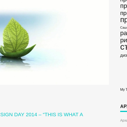
пр
пр
п
Саш
р
ри
с
диз
My 
АР
GN DAY 2014 – “THIS IS WHAT A
Арх