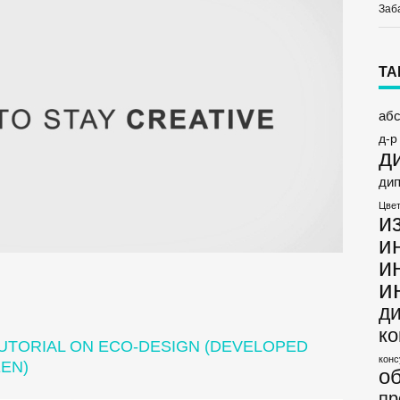
Заб
ТА
аб
д-р
д
ди
Цвет
и
и
и
и
д
ко
TUTORIAL ON ECO-DESIGN (DEVELOPED
конс
EN)
о
пр