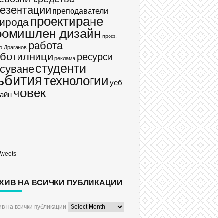
езентации
преподаватели
проектиране
ирода
ромишлен дизайн
проф.
работа
о Драганов
аботилници
ресурси
реклама
студенти
суване
ъбития
технологии
уеб
човек
айн
Tweets
ХИВ НА ВСИЧКИ ПУБЛИКАЦИИ
ив на всички публикации