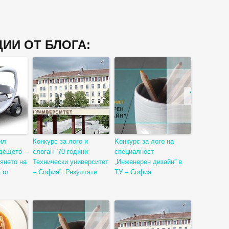
ИИ ОТ БЛОГА:
ил
Конкурс за лого и
Kонкурс за лого на
дещето –
слоган “70 години
специалност
рянето на
Технически университет
„Инженерен дизайн” в
 от
– София”: Резултати
ТУ – София