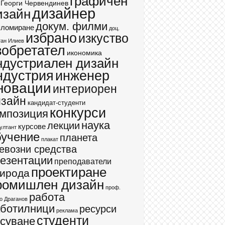
графичен
 Георги Червендинев
дизайнер
изайн
докум. филми
пломиране
доц.
избрано
изкуство
ан Илиев
зобретател
икономика
ндустриален дизайн
ндустрия
инженер
новации
интериорен
изайн
кандидат-студенти
конкурси
мпозиция
наука
лекции
курсове
ултант
бучение
планета
плакат
евозни средства
езентации
преподаватели
проектиране
ирода
ромишлен дизайн
проф.
работа
о Драганов
аботилници
ресурси
реклама
студенти
суване