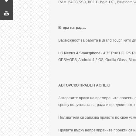
RAM, 64GB SSD, 802.11 bg/n 1X1, Bluetooth v4
Втора награда:
Възможност за работа в Brand Touch като д
LG Nexus 4 Smartphone /
4,7″ True HD IPS P
GPS/AGPS, Android 4.2 OS, Gorilla Glass, Blac
АВТОРСКО ПРАВЕН АСПЕКТ
Авторските права на премираните проекти с
срещу получената награда и предложеното с
Ползвателя си запазва правото по свое ус
Правата върху непремираните проекти са н