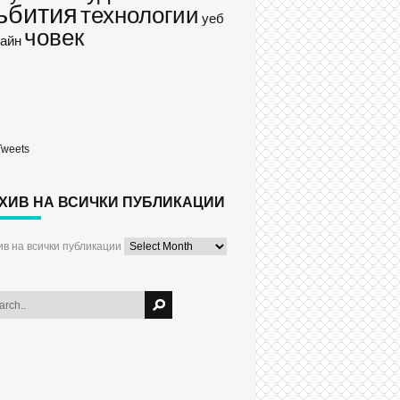
ъбития
технологии
уеб
човек
айн
Tweets
ХИВ НА ВСИЧКИ ПУБЛИКАЦИИ
ив на всички публикации