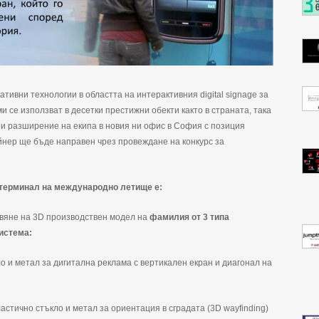
тивни технологии в областта на интерактивния digital signage за
и се използват в десетки престижни обекти както в страната, така
ои разширение на екипа в новия ни офис в София с позиция
йнер ще бъде направен чрез провеждане на конкурс за
в терминал на международно летище е:
твяне на 3D производствен модел на
фамилия от 3 типа
истема:
 и метал за дигитална реклама с вертикален екран и диагонал на
стично стъкло и метал за ориентация в сградата (3D wayfinding)