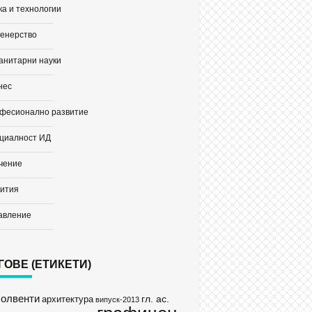
ка и технологии
енерство
анитарни науки
нес
фесионално развитие
циалност ИД
чение
ития
авление
ГОВЕ (ЕТИКЕТИ)
солвенти
гл. ас.
архитектура
випуск-2013