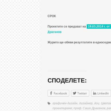
СРОК
Проектите се предават на
19.03.2014 г. о
Драганов
Журито ще обяви резултатите в едноседми
СПОДЕЛЕТЕ:
Facebook
Twitter
LinkedIn
графичен дизайн
,
дизайнер
,
доц. Цвета
проектиране
,
проф. Сашо Драганов
,
ра