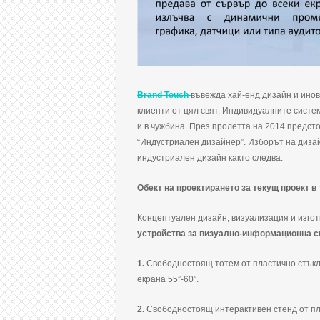
Brand Touch
въвежда хай-енд дизайн и инова
клиенти от цял свят. Индивидуалните систем
и в чужбина. През пролетта на 2014 предст
“Индустриален дизайнер”. Изборът на диза
индустриален дизайн както следва:
Обект на проектирането за текущ проект 
Концептуален дизайн, визуализация и изго
устройства за визуално-информационна с
1.
Свободностоящ тотем от пластично стъкло
екрана 55”-60”.
2.
Свободностоящ интерактивен стенд от пла