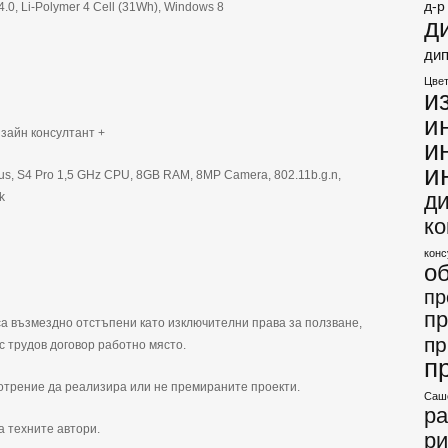
д-р
.0, Li-Polymer 4 Cell (31Wh), Windows 8
д
ди
Цвет
и
и
изайн консултант +
и
и
lus, S4 Pro 1,5 GHz CPU, 8GB RAM, 8MP Camera, 802.11b.g.n,
д
k
ко
конс
о
пр
пр
а възмездно отстъпени като изключителни права за ползване,
пр
 трудов договор работно място.
п
мотрение да реализира или не премираните проекти.
Саш
р
а техните автори.
ри