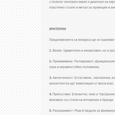
с полегат сензорен екран и диагонал на екр
пластично стъкло и метал за промоции и анк
КРИТЕРИИ
Предложенията за конкурса ще се оценяват
1.
Визия: Удивителен и иновативен, но и про
2.
Преживяване: Ползваемост, функционалнос
хора в неравностойно положение.
3.
Автентичност: Естествени , екологични, и
консистентна арт композиция от висок клас.
4.
Присъствие: Елегантно, леко и “прозрачн
вписване със стила на интериора и бранда.
5.
Разширимост: Plug-in модули за функцио