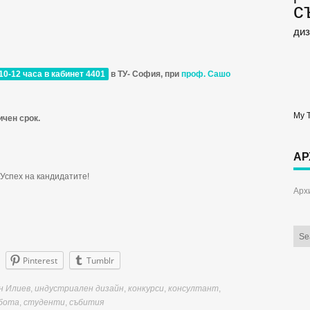
с
диз
т 10-12 часа в кабинет 4401
в ТУ- София, при
проф. Сашо
My 
чен срок.
АР
Успех на кандидатите!
Арх
Pinterest
Tumblr
н Илиев
,
индустриален дизайн
,
конкурси
,
консултант
,
бота
,
студенти
,
събития