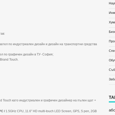
Нау
Инж
Хум
Биз
тав:
Про
вател по индустриален дизайн и дизайн на транспортни средства
Спе
ел по графичен дизайн в ТУ- София;
 Brand Touch.
Обу
Съб
Заб
ТА
d Touch като индустриален и графичен дизайнер на пълен щат +
аб
PC /
1.5GHz CPU, 11.6″ HD multi-touch LED Screen, GPS, S pen, 2GB