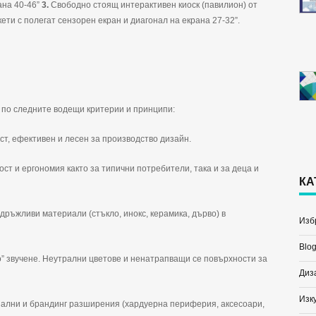
ана 40-46”
3.
Свободно стоящ интерактивен киоск (павилион) от
ети с полегат сензорен екран и диагонал на екрана 27-32”.
 по следните водещи критерии и принципи:
ст, ефективен и лесен за производство дизайн.
т и ергономия както за типични потребители, така и за деца и
КА
здръжливи материали (стъкло, инокс, керамика, дърво) в
Избр
Blog
о” звучене. Неутрални цветове и ненатрапващи се повърхности за
Диз
Изк
нални и брандинг разширения (хардуерна периферия, аксесоари,