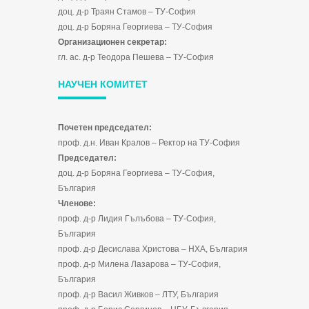
доц. д-р Траян Стамов – ТУ-София
доц. д-р Боряна Георгиева – ТУ-София
Организационен секретар:
гл. ас. д-р Теодора Пешева – ТУ-София
НАУЧЕН КОМИТЕТ
Почетен председател:
проф. д.н. Иван Кралов – Ректор на ТУ-София
Председател:
доц. д-р Боряна Георгиева – ТУ-София,
България
Членове:
проф. д-р Лидия Гълъбова – ТУ-София,
България
проф. д-р Десислава Христова – НХА, България
проф. д-р Милена Лазарова – ТУ-София,
България
проф. д-р Васил Живков – ЛТУ, България