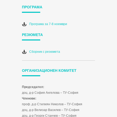
ПРОГРАМА
Програма за 7-8 ноември
РЕЗЮМЕТА
Сборник с резюмета
ОРГАНИЗАЦИОНЕН КОМИТЕТ
Председател:
доц. д-р София Ангелова – ТУ-София
Членове:
проф. д-р Стилиян Николов – ТУ-София
доц. д-р Велизар Василев – ТУ-София
доц. д-р Георги Станчев – ТУ-София