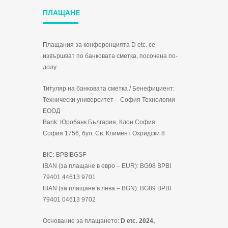
ПЛАЩАНЕ
Плащания за конференцията D etc. се
извършват по банковата сметка, посочена по-
долу.
Титуляр на банковата сметка / Бенефициент:
Технически университет – София Технологии
ЕООД
Bank: Юробанк България, Клон София
София 1756, бул. Св. Климент Охридски 8
BIC: BPBIBGSF
IBAN (за плащане в евро – EUR): BG98 BPBI
79401 44613 9701
IBAN (за плащане в лева – BGN): BG89 BPBI
79401 04613 9702
Основание за плащането:
D etc. 2024,