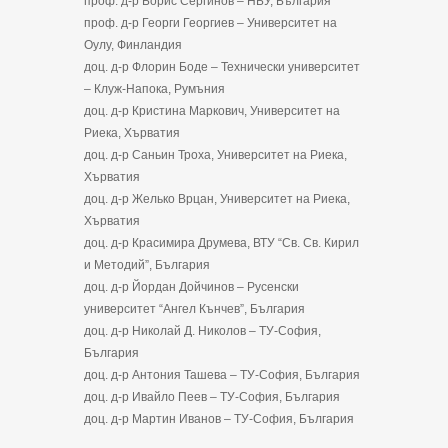
проф. д-р Борис Сергинов – НБУ, България
проф. д-р Георги Георгиев – Университет на
Оулу, Финландия
доц. д-р Флорин Боде – Технически университет
– Клуж-Напока, Румъния
доц. д-р Кристина Маркович, Университет на
Риека, Хърватия
доц. д-р Саньин Троха, Университет на Риека,
Хърватия
доц. д-р Желько Врцан, Университет на Риека,
Хърватия
доц. д-р Красимира Друмева, ВТУ “Св. Св. Кирил
и Методий”, България
доц. д-р Йордан Дойчинов – Русенски
университет “Ангел Кънчев”, България
доц. д-р Николай Д. Николов – ТУ-София,
България
доц. д-р Антония Ташева – ТУ-София, България
доц. д-р Ивайло Пеев – ТУ-София, България
доц. д-р Мартин Иванов – ТУ-София, България