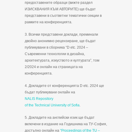
предоставените образци (вижте раздел
ИЗИСКВАНИЯ КЪМ АВТОРИТЕ) ще бъдат
представени в съответни тематични секции в
рамките на конференцията.
3. Всички представени доклади, преминали
двойно анонимно рецензиране, ще бъдат
публикувани в сборника “D etc. 2024 –
Съвременни технологии в дизайна,
архитектурата, изкуството и културата”, том
2/2024 и онлайн на страницата на
конференцията.
4. Докладите от конференцията D etc. 2024 ще
бъдат публикувани онлайн на
NALIS Repository
of the Technical University of Sofia
.
5. Докладите на английски език ще бъдат
включени в издание на Годишника на ТУ-София,
достъпно онлайн на
“Proceedings of the TU –