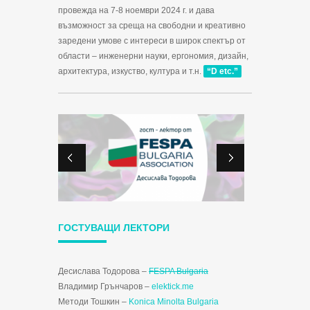
провежда на 7-8 ноември 2024 г. и дава
възможност за среща на свободни и креативно
заредени умове с интереси в широк спектър от
области – инженерни науки, ергономия, дизайн,
архитектура, изкуство, култура и т.н.
“D etc.”
ГОСТУВАЩИ ЛЕКТОРИ
Десислава Тодорова –
FESPA Bulgaria
Владимир Грънчаров –
elektick.me
Методи Тошкин –
Konica Minolta Bulgaria