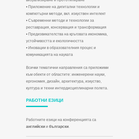
визуализиране и прототипиране
• Приложение на дигитални технологии и
компютърни методи, вкл. изкуствен интелект
• Съвременни методи и технологии за
реставрация, консервация и трансформация
• Предизвикателства на кръговата икономика,
устойчивостта и екологичността
• Иновации в образователния процес и
комуникацията на науката
Всички тематични направления са приложими
към обекти от областите: инженерени науки,
ергономия, дизайн, архитектура, изкуство,
култура и техни интердисциплинарни полета.
РАБОТНИ ЕЗИЦИ
Работните езици на конференцията са
английски
и
български
.