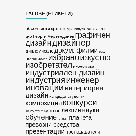
ТАГОВЕ (ЕТИКЕТИ)
абсолвенти
гл. ас.
архитектура
випуск-2013
графичен
д-р Георги Червендинев
дизайнер
дизайн
докум. филми
дипломиране
доц.
избрано
изкуство
Цветан Илиев
изобретател
икономика
индустриален дизайн
индустрия
инженер
иновации
интериорен
дизайн
кандидат-студенти
конкурси
композиция
наука
лекции
курсове
консултант
обучение
планета
плакат
превозни средства
презентации
преподаватели