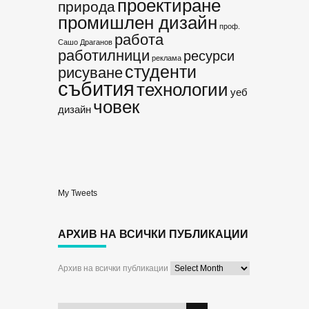
проектиране
природа
промишлен дизайн
проф.
работа
Сашо Драганов
работилници
ресурси
реклама
студенти
рисуване
събития
технологии
уеб
човек
дизайн
My Tweets
АРХИВ НА ВСИЧКИ ПУБЛИКАЦИИ
Архив на всички публикации